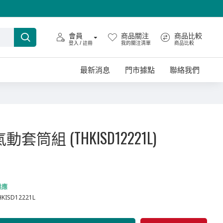
會員
商品關注
商品比較
登入 / 註冊
我的關注清單
商品比較
最新消息
門市據點
聯絡我們
"氣動套筒組 (THKISD12221L)
供應
HKISD12221L