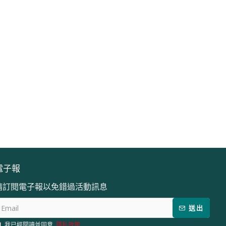
電子數位水平尺/60cm (TMT9606D)
六角柄平鑿/17*22*280 (TAC153172)
$139
$185
電子報
請訂閱電子報以免錯過活動訊息
送出
我已經閱讀並同意
隱私政策