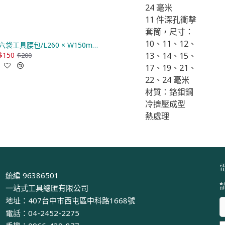
24 毫米
11 件深孔衝擊
套筒，尺寸：
10、11、12、
六袋工具腰包/L260 × W150mm (THT16P40625)
$150
13、14、15、
$1,790
$200
$2,387
17、19、21、
22、24 毫米
材質：鉻鉬鋼
冷擠壓成型
熱處理
統編 96386501
一站式工具總匯有限公司
地址：407台中市西屯區中科路1668號
電話：04-2452-2275