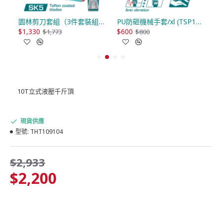
六機特裝PRO版 (UTCKLI20598EN5G)
園林剪刀套組（3件套裝組）/3pcs (THT1576133)
PU防砸機械手套/xl (TSP1809-XL)
$1,330
$600
$
$1,773
$800
10T立式液壓千斤頂
現貨供應
型號:
THT109104
$2,933
$2,200