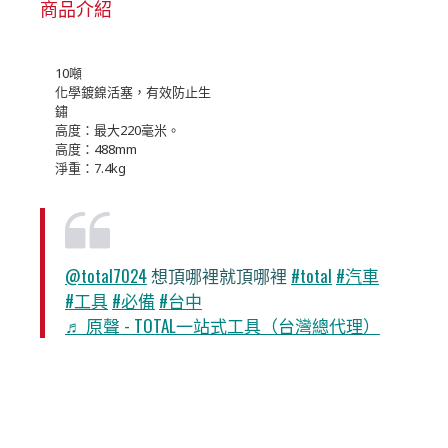
商品介紹
10噸
化學鍍鎳活塞，有效防止生
鏽
高度：最大220毫米。
高度：488mm
淨重：7.4kg
@total7024
想頂哪裡就頂哪裡
#total
#汽車
#工具
#必備
#台中
♬ 原聲 - TOTAL一站式工具（台灣總代理）