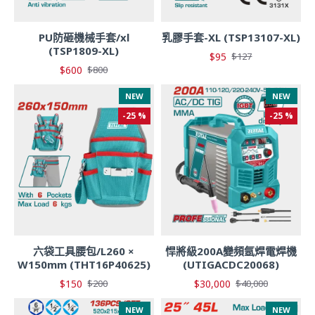
PU防砸機械手套/xl
乳膠手套-XL (TSP13107-XL)
(TSP1809-XL)
$95
$127
$600
$800
NEW
NEW
-25 %
-25 %
六袋工具腰包/L260 ×
悍將級200A變頻氬焊電焊機
W150mm (THT16P40625)
(UTIGACDC20068)
$150
$30,000
$200
$40,000
NEW
NEW