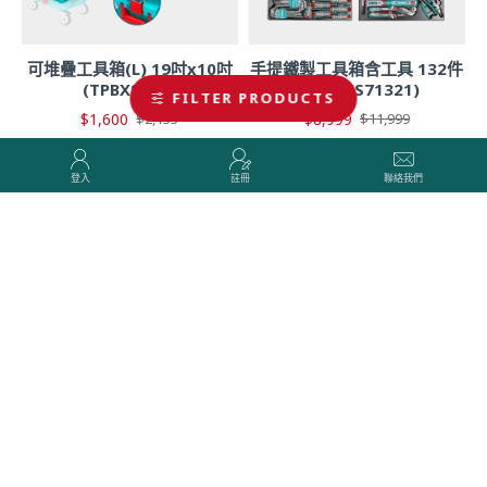
可堆疊工具箱(L) 19吋x10吋
手提鐵製工具箱含工具 132件
(TPBXS103)
(THPTCS71321)
FILTER PRODUCTS
$1,600
$8,999
$2,133
$11,999
HOT
HOT
登入
註冊
聯絡我們
-25 %
-25 %
手提工具袋 19吋
三腳架 120cm (TLLT01152)
(THT261925)
$1,100
$1,467
$670
$893